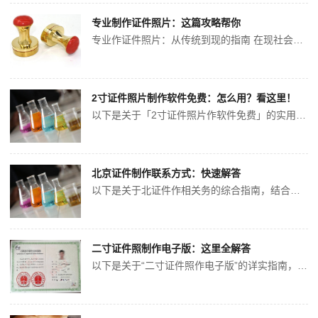
专业制作证件照片：这篇攻略帮你
专业作证件照片：从传统到现的指南 在现社会，证件照片是生活中不可或缺的部分，无论是申请身份证、护照、驾驶证，还是求职、考试、续，都需要规的证件照。以下将详细介绍专业作证件照片的方和相关要点。 传统拍摄方式 了解拍摄要求 证件照片有特定要求，拍摄者应充分了解各种不同证...
2寸证件照片制作软件免费：怎么用？看这里！
以下是关于「2寸证件照片作软件免费」的实用指南，综合款工具的特点和操作流程，帮助用户快速完成证件照作： 、奈斯证照助（微信程序） 推荐理由：无需下载APP，直接通过微信程序操作，支持键换背景色、尺寸输出，且免费保存无水印。 操作步骤： 微信搜...
北京证件制作联系方式：快速解答
以下是关于北证件作相关务的综合指南，结合官方渠、专业机构及注意事项整理而成： 、官方身份理渠 北市安局在范围内提供身份证换领、补办等业务，具体信息如下： 办理地点：任意户籍均可受理，支持“跨省通办”。 办理时间：建议在证件有效期满前90日内错...
二寸证件照制作电子版：这里全解答
以下是关于“二寸证件照作电子版”的详实指南，结合标准规范与实操方，帮助您快速掌握作技巧： 、二寸证件照的标准规范 尺寸与分辨率 纸质版：标准尺寸为 3.5厘米×5.3厘米（35mm×53mm），适用于护照、身份证等场景。...