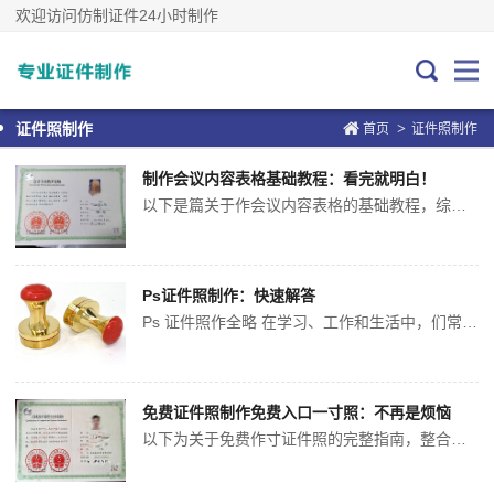
欢迎访问仿制证件24小时制作
>
证件照制作
首页
证件照制作
制作会议内容表格基础教程：看完就明白！
以下是篇关于作会议内容表格的基础教程，综合平操作指南和设计思路，涵盖Word、Excel及专业工具的使用方，并附实用技巧和常见问题解答： 、工具选择与适用场景 Microsoft Word 适合作以文字为主的会议签到表、基础记录...
Ps证件照制作：快速解答
Ps 证件照作全略 在学习、工作和生活中，们常常需要用到证件照。而利用 Photoshop（PS）软件，不仅能让们在没有现成照片时自己作证件照，还能对已有的照片进行调整和优化。下面就为大详细介绍 Ps 证件照作的全过程。 前期拍摄注意要点 前期拍摄的质量直接影响后期图的效率和...
免费证件照制作免费入口一寸照：不再是烦恼
以下为关于免费作寸证件照的完整指南，整合了个免费入口和作方，包含在线工具、机应用及电脑软件等种方案： 、在线网页工具（无需下载） 抠图帮在线生成器 入口：koutubang.com 步骤： 准备正面半身照（背景建议为白...