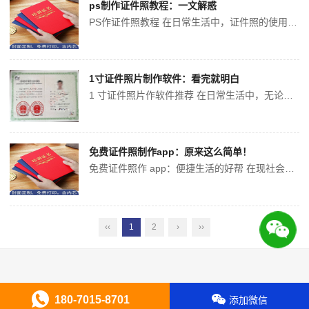
ps制作证件照教程：一文解惑
PS作证件照教程 在日常生活中，证件照的使用非常高，上学报名、驾照考试、办件等都需要用到。们可以借助Photoshop（PS）软件自己作证件照。下面为大详细介绍PS作证件照的具体教程。 前期准备 在开始作证件照之前，们需要好些准备工作。首先，要准备张晰的正面照片，建议在白色墙...
1寸证件照片制作软件：看完就明白
1 寸证件照片作软件推荐 在日常生活中，无论是求职、办还是参加考试，1 寸证件照片都是必不可少的。传统的照相馆拍摄方式不仅耗时，还可能费较的费用。如今，随着科技的发展，有许免费且的 1 寸证件照片作软件可供选择，下面为详细介绍几款实用的软件。 奈斯证照助 基本信息...
免费证件照制作app：原来这么简单！
免费证件照作 app：便捷生活的好帮 在现社会，证件照的使用场景极为广泛，无论是办理身份证、护照、学生证，还是参加各类考试、求职应聘，都需要提供符合规定的证件照。传统的证件照拍摄方式往往需要前往专业摄影机构，不仅费用较高，还会耗费大量时间和精力。随着科技的不断发展，免费证件照作 app 应运而生...
‹‹
1
2
›
››
180-7015-8701
添加微信